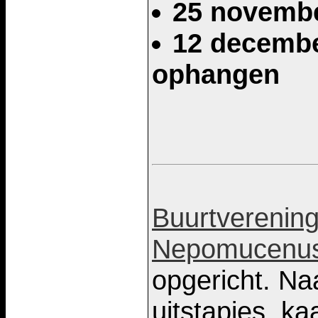
25 november
12 december
ophangen
Buurtverening
Nepomucenu
opgericht. Na
uitstapjes, k