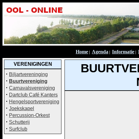
Home
Agenda
Informatie
|
|
|
VERENIGINGEN
BUURTVER
·
Biljartvereninging
·
Buurtvereniging
·
Carnavalsvereniging
·
Dartclub Café Kanters
·
Hengelsportvereniging
·
Joekskapel
·
Percussion-Orkest
·
Schutterij
·
Surfclub