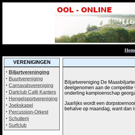
Hom
VERENIGINGEN
·
Biljartvereninging
·
Buurtvereniging
Biljartvereniging De Maasbiljart
·
Carnavalsvereniging
deelgenomen aan de competitie v
·
Dartclub Café Kanters
onderling kampioenschap georgan
·
Hengelsportvereniging
Jaarlijks wordt een dorpstoernooi
·
Joekskapel
behalve op maandag, want dan is
·
Percussion-Orkest
·
Schutterij
·
Surfclub