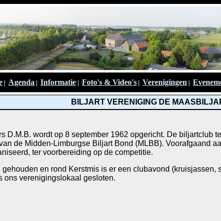
e
Agenda
Informatie
Foto's & Video's
Verenigingen
Evenem
|
|
|
|
|
BILJART VERENIGING DE MAASBILJ
ers D.M.B. wordt op 8 september 1962 opgericht. De biljartclub 
an de Midden-Limburgse Biljart Bond (MLBB). Voorafgaand aan 
iseerd, ter voorbereiding op de competitie.
 gehouden en rond Kerstmis is er een clubavond (kruisjassen, spe
 ons verenigingslokaal gesloten.