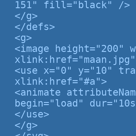
151" fill="black" />
</g>
</defs>
<g>
<image height="200" w
xlink:href="maan.jpg"
<use x="0" y="10" tra
xlink:href="#a">
<animate attributeNam
begin="load" dur="10s
</use>
</g>
</svg>