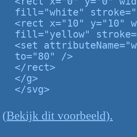
<rect x="0" y="0" wid
fill="white" stroke="
<rect x="10" y="10" w
fill="yellow" stroke=
<set attributeName="w
to="80" />
</rect>
</g>
</svg>
(Bekijk dit voorbeeld).