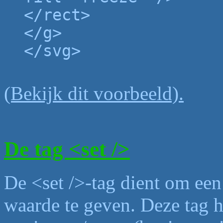
</rect>
</g>
</svg>
(Bekijk dit voorbeeld).
De tag <set />
De <set />-tag dient om een 
waarde te geven. Deze tag he