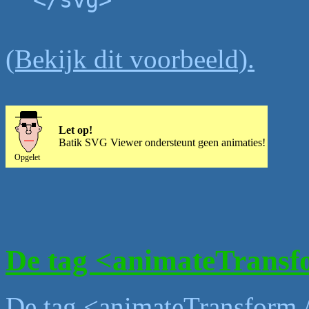
(Bekijk dit voorbeeld).
Let op!
Batik SVG Viewer ondersteunt geen animaties!
De tag <animateTransf
De tag <animateTransform /