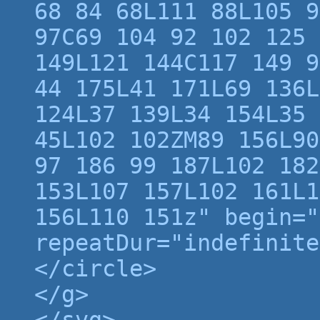
68 84 68L111 88L105 9
97C69 104 92 102 125 
149L121 144C117 149 9
44 175L41 171L69 136L
124L37 139L34 154L35 
45L102 102ZM89 156L90
97 186 99 187L102 182
153L107 157L102 161L1
156L110 151z" begin="
repeatDur="indefinite
</circle>
</g>