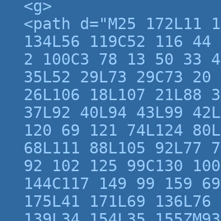
<g>
<path d="M25 172L11 1
134L56 119C52 116 44 
2 100C3 78 13 50 33 4
35L52 29L73 29C73 20 
26L106 18L107 21L88 3
37L92 40L94 43L99 42L
120 69 121 74L124 80L
68L111 88L105 92L77 7
92 102 125 99C130 100
144C117 149 99 159 69
175L41 171L69 136L76 
139L34 154L35 155ZM93