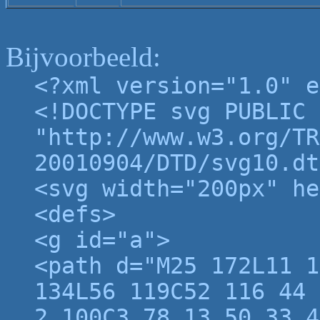
Bijvoorbeeld:
<?xml version="1.0" e
<!DOCTYPE svg PUBLIC 
"http://www.w3.org/TR
20010904/DTD/svg10.dt
<svg width="200px" he
<defs>
<g id="a">
<path d="M25 172L11 1
134L56 119C52 116 44 
2 100C3 78 13 50 33 4