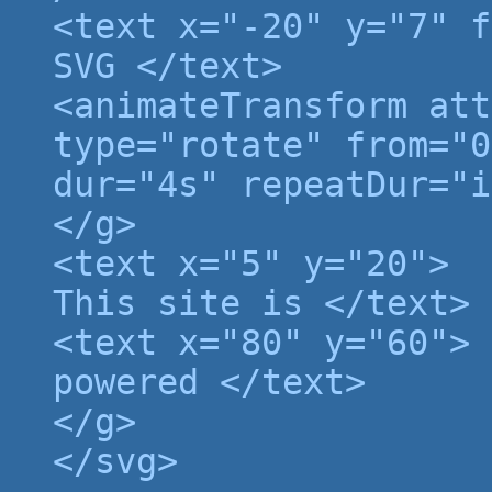
<text x="-20" y="7" f
SVG </text>
<animateTransform att
type="rotate" from="0
dur="4s" repeatDur="i
</g>
<text x="5" y="20">
This site is </text>
<text x="80" y="60">
powered </text>
</g>
</svg>