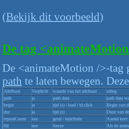
(Bekijk dit voorbeeld)
De tag <animateMotion
De <animateMotion />-tag g
path
te laten bewegen. Deze 
Attribuut
Verplicht
waarde van het attribuut
uitleg
path
ja
path data
path data w
begin
ja
tijd (s) / load / id.click
Begin van d
dur
ja
tijd (s)
Duur van de
repeatCount
nee
getal / indefinite
Aantal keer 
fill
nee
freeze
Als de anima