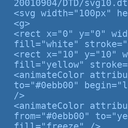
20010904/DTD/svg10.dt
<svg width="100px" he
<g>
<rect x="0" y="0" wid
fill="white" stroke="
<rect x="10" y="10" w
fill="yellow" stroke=
<animateColor attribu
to="#0ebb00" begin="l
/>
<animateColor attribu
from="#0ebb00" to="ye
fill="freeze" />