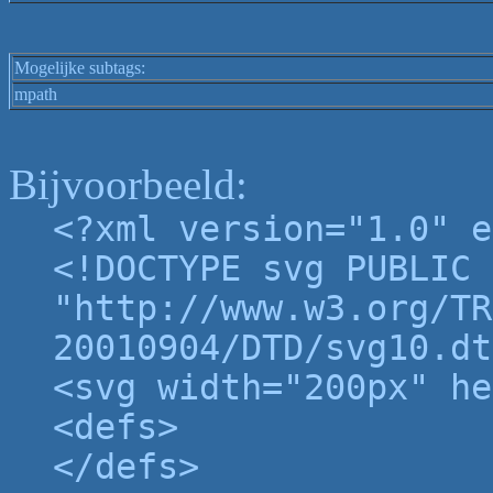
Mogelijke subtags:
mpath
Bijvoorbeeld:
<?xml version="1.0" e
<!DOCTYPE svg PUBLIC 
"http://www.w3.org/TR
20010904/DTD/svg10.dt
<svg width="200px" he
<defs>
</defs>