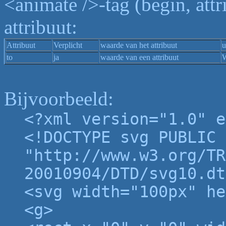
<animate />-tag (begin, att
attribuut:
Attribuut
Verplicht
waarde van het attribuut
u
to
ja
waarde van een attribuut
W
Bijvoorbeeld:
<?xml version="1.0" e
<!DOCTYPE svg PUBLIC 
"http://www.w3.org/TR
20010904/DTD/svg10.dt
<svg width="100px" he
<g>