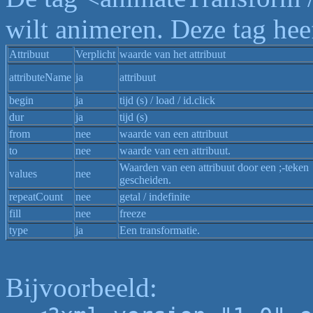
wilt animeren. Deze tag hee
Attribuut
Verplicht
waarde van het attribuut
attributeName
ja
attribuut
begin
ja
tijd (s) / load / id.click
dur
ja
tijd (s)
from
nee
waarde van een attribuut
to
nee
waarde van een attribuut.
Waarden van een attribuut door een ;-teken
values
nee
gescheiden.
repeatCount
nee
getal / indefinite
fill
nee
freeze
type
ja
Een transformatie.
Bijvoorbeeld: