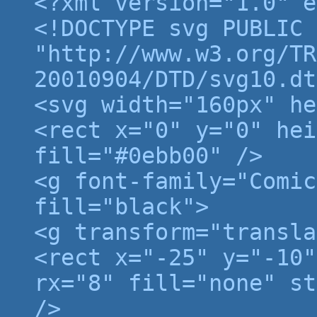
<?xml version="1.0" e
<!DOCTYPE svg PUBLIC 
"http://www.w3.org/TR
20010904/DTD/svg10.dt
<svg width="160px" he
<rect x="0" y="0" hei
fill="#0ebb00" />
<g font-family="Comic
fill="black">
<g transform="transla
<rect x="-25" y="-10"
rx="8" fill="none" st
/>