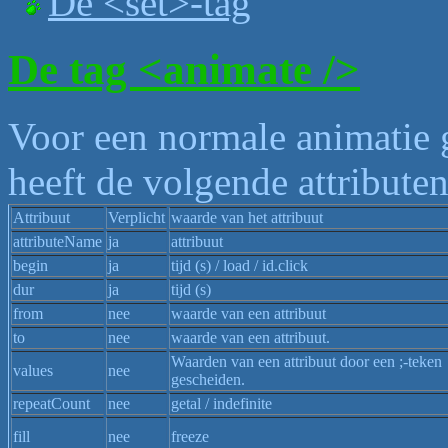
De <set>-tag
De tag <animate />
Voor een normale animatie 
heeft de volgende attributen
Attribuut
Verplicht
waarde van het attribuut
attributeName
ja
attribuut
begin
ja
tijd (s) / load / id.click
dur
ja
tijd (s)
from
nee
waarde van een attribuut
to
nee
waarde van een attribuut.
Waarden van een attribuut door een ;-teken
values
nee
gescheiden.
repeatCount
nee
getal / indefinite
fill
nee
freeze