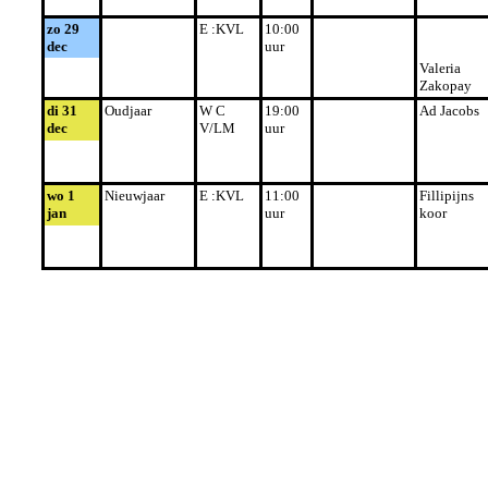
zo 29
E :KVL
10:00
dec
uur
Valeria
Zakopay
di 31
Oudjaar
W C
19:00
Ad Jacobs
dec
V/LM
uur
wo 1
Nieuwjaar
E :KVL
11:00
Fillipijns
jan
uur
koor