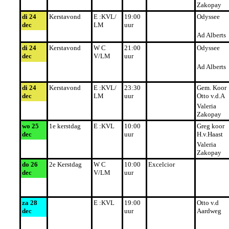
Zakopay
di 24
Kerstavond
E :KVL/
19:00
Odyssee
dec
LM
uur
Ad Alberts
di 24
Kerstavond
W C
21:00
Odyssee
dec
V/LM
uur
Ad Alberts
di 24
Kerstavond
E :KVL/
23:30
Gem. Koor
dec
LM
uur
Otto v.d.A
Valeria
Zakopay
wo 25
1e kerstdag
E :KVL
10:00
Greg koor
dec
uur
H.v.Haast
Valeria
Zakopay
do 26
2e Kerstdag
W C
10:00
Excelcior
dec
V/LM
uur
za 28
E :KVL
19:00
Otto v.d
dec
uur
Aardweg