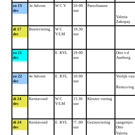
zo 15
3e Advent
W C V
10:00
Parochianen
dec
uur
Valeria
Zakopay
di 17
Boeteviering
W C
19;30
dec
V/LM
uur
za 21
E :KVL
19:00
Otto v.d
dec
uur
Aardweg
zo 22
4e Advent
E :KVL
10:00
Vrolijk vuu
dec
uur
Remco/org
di 24
Kerstavond
W C
15.30
Kleuter viering
dec
V/LM
uur
di 24
Kerstavond
E :KVL
!7.:00
Gezinsviering
zangertjes
dec
uur
Otto
Valeria