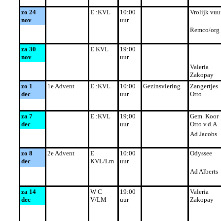
zo 24
E :KVL
10:00
Vrolijk vuu
nov
uur
Remco/org
za 30
E KVL
19:00
nov
uur
Valeria
Zakopay
zo 1
1e Advent
E :KVL
10:00
Gezinsviering
Zangertjes
dec
uur
Otto
za 7
E :KVL
19;00
Gem. Koor
dec
uur
Otto v.d.A
Ad Jacobs
zo 8
2e Advent
E
10:00
Odyssee
dec
KVL/Lm
uur
Ad Alberts
za 14
W C
19:00
Valeria
dec
V/LM
uur
Zakopay