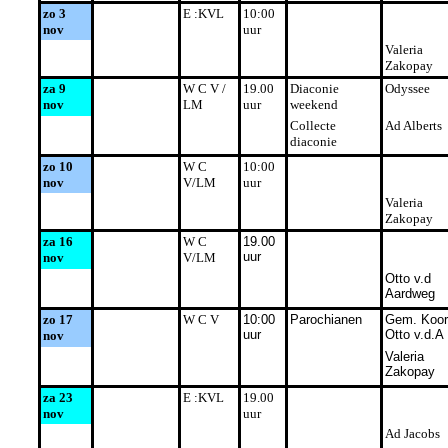
zo 3
E :KVL
10:00
nov
uur
Valeria
Zakopay
za 9
W C V /
19.00
Diaconie
Odyssee
nov
LM
uur
weekend
Collecte
Ad Alberts
diaconie
zo 10
W C
10:00
nov
V/LM
uur
Valeria
Zakopay
za 16
W C
19.00
uur
nov
V/LM
Otto v.d
Aardweg
zo 17
W C V
10:00
Parochianen
Gem. Koo
uur
Otto v.d.A
nov
Valeria
Zakopay
za 23
E :KVL
19.00
nov
uur
Ad Jacobs