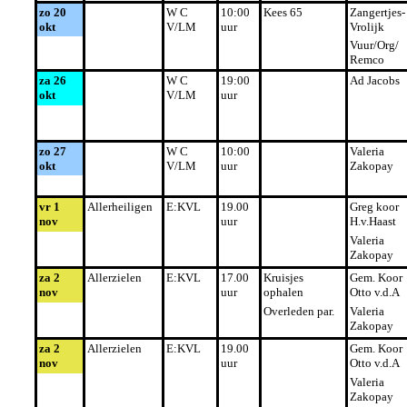
zo 20
W C
10:00
Kees 65
Zangertjes-
okt
V/LM
uur
Vrolijk
Vuur/Org/
Remco
za 26
W C
19:00
Ad Jacobs
okt
V/LM
uur
zo 27
W C
10:00
Valeria
okt
V/LM
uur
Zakopay
vr 1
Allerheiligen
E:KVL
19.00
Greg koor
nov
uur
H.v.Haast
Valeria
Zakopay
za 2
Allerzielen
E:KVL
17.00
Kruisjes
Gem. Koor
nov
uur
ophalen
Otto v.d.A
Overleden par.
Valeria
Zakopay
za 2
Allerzielen
E:KVL
19.00
Gem. Koor
nov
uur
Otto v.d.A
Valeria
Zakopay