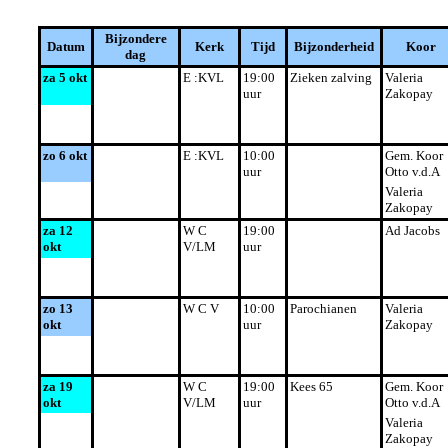
Bijzondere
Datum
Kerk
Tijd
Bijzonderheid
Koor
dag
za 5 okt
E :KVL
19:00
Zieken zalving
Valeria
uur
Zakopay
zo 6 okt
E :KVL
10:00
Gem. Koor
uur
Otto v.d.A
Valeria
Zakopay
za 12
W C
19:00
Ad Jacobs
okt
V/LM
uur
zo 13
W C V
10:00
Parochianen
Valeria
okt
uur
Zakopay
za 19
W C
19:00
Kees 65
Gem. Koor
okt
V/LM
uur
Otto v.d.A
Valeria
Zakopay