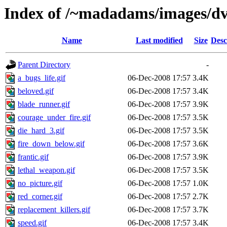
Index of /~madadams/images/d
Name
Last modified
Size
Desc
Parent Directory
-
a_bugs_life.gif
06-Dec-2008 17:57
3.4K
beloved.gif
06-Dec-2008 17:57
3.4K
blade_runner.gif
06-Dec-2008 17:57
3.9K
courage_under_fire.gif
06-Dec-2008 17:57
3.5K
die_hard_3.gif
06-Dec-2008 17:57
3.5K
fire_down_below.gif
06-Dec-2008 17:57
3.6K
frantic.gif
06-Dec-2008 17:57
3.9K
lethal_weapon.gif
06-Dec-2008 17:57
3.5K
no_picture.gif
06-Dec-2008 17:57
1.0K
red_corner.gif
06-Dec-2008 17:57
2.7K
replacement_killers.gif
06-Dec-2008 17:57
3.7K
speed.gif
06-Dec-2008 17:57
3.4K