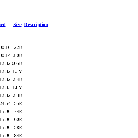
ied
Size
Description
-
00:16
22K
00:14
3.0K
12:32
605K
12:32
1.3M
12:32
2.4K
12:33
1.8M
12:32
2.3K
23:54
55K
15:06
74K
15:06
60K
15:06
58K
15:06
84K