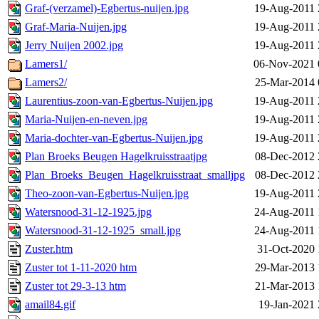
Graf-(verzamel)-Egbertus-nuijen.jpg
19-Aug-2011 
Graf-Maria-Nuijen.jpg
19-Aug-2011 
Jerry Nuijen 2002.jpg
19-Aug-2011 
Lamers1/
06-Nov-2021 
Lamers2/
25-Mar-2014 
Laurentius-zoon-van-Egbertus-Nuijen.jpg
19-Aug-2011 
Maria-Nuijen-en-neven.jpg
19-Aug-2011 
Maria-dochter-van-Egbertus-Nuijen.jpg
19-Aug-2011 
Plan Broeks Beugen Hagelkruisstraatjpg
08-Dec-2012 
Plan_Broeks_Beugen_Hagelkruisstraat_smalljpg
08-Dec-2012 
Theo-zoon-van-Egbertus-Nuijen.jpg
19-Aug-2011 
Watersnood-31-12-1925.jpg
24-Aug-2011 
Watersnood-31-12-1925_small.jpg
24-Aug-2011 
Zuster.htm
31-Oct-2020 
Zuster tot 1-11-2020 htm
29-Mar-2013 
Zuster tot 29-3-13 htm
21-Mar-2013 
amail84.gif
19-Jan-2021 