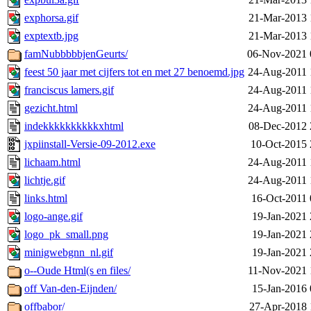
exphorsa.gif
21-Mar-2013 
exptextb.jpg
21-Mar-2013 
famNubbbbbjenGeurts/
06-Nov-2021 
feest 50 jaar met cijfers tot en met 27 benoemd.jpg
24-Aug-2011 
franciscus lamers.gif
24-Aug-2011 
gezicht.html
24-Aug-2011 
indekkkkkkkkkkxhtml
08-Dec-2012 
jxpiinstall-Versie-09-2012.exe
10-Oct-2015 
lichaam.html
24-Aug-2011 
lichtje.gif
24-Aug-2011 
links.html
16-Oct-2011 
logo-ange.gif
19-Jan-2021 
logo_pk_small.png
19-Jan-2021 
minigwebgnn_nl.gif
19-Jan-2021 
o--Oude Html(s en files/
11-Nov-2021 
off Van-den-Eijnden/
15-Jan-2016 
offbabor/
27-Apr-2018 