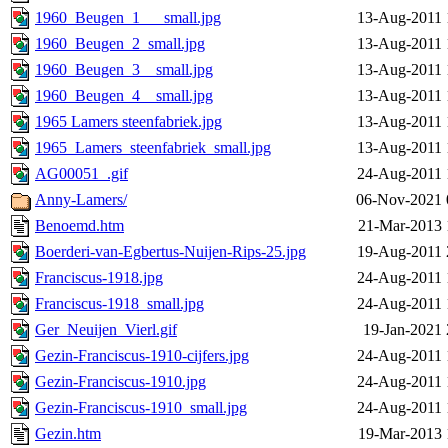
1960_Beugen_1___small.jpg
13-Aug-2011 
1960_Beugen_2_small.jpg
13-Aug-2011 
1960_Beugen_3__small.jpg
13-Aug-2011 
1960_Beugen_4__small.jpg
13-Aug-2011 
1965 Lamers steenfabriek.jpg
13-Aug-2011 
1965_Lamers_steenfabriek_small.jpg
13-Aug-2011 
AG00051_.gif
24-Aug-2011 
Anny-Lamers/
06-Nov-2021 
Benoemd.htm
21-Mar-2013 
Boerderi-van-Egbertus-Nuijen-Rips-25.jpg
19-Aug-2011 
Franciscus-1918.jpg
24-Aug-2011 
Franciscus-1918_small.jpg
24-Aug-2011 
Ger_Neuijen_Vierl.gif
19-Jan-2021 
Gezin-Franciscus-1910-cijfers.jpg
24-Aug-2011 
Gezin-Franciscus-1910.jpg
24-Aug-2011 
Gezin-Franciscus-1910_small.jpg
24-Aug-2011 
Gezin.htm
19-Mar-2013 