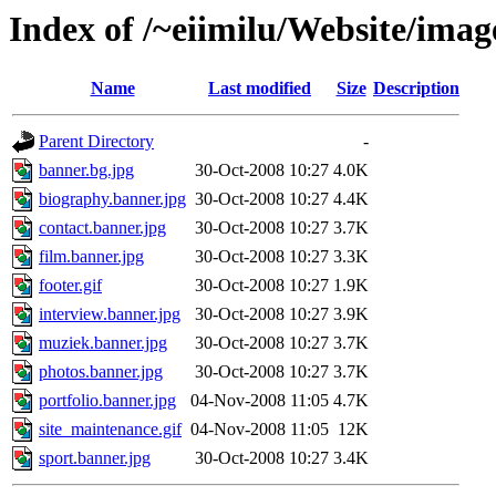
Index of /~eiimilu/Website/ima
Name
Last modified
Size
Description
Parent Directory
-
banner.bg.jpg
30-Oct-2008 10:27
4.0K
biography.banner.jpg
30-Oct-2008 10:27
4.4K
contact.banner.jpg
30-Oct-2008 10:27
3.7K
film.banner.jpg
30-Oct-2008 10:27
3.3K
footer.gif
30-Oct-2008 10:27
1.9K
interview.banner.jpg
30-Oct-2008 10:27
3.9K
muziek.banner.jpg
30-Oct-2008 10:27
3.7K
photos.banner.jpg
30-Oct-2008 10:27
3.7K
portfolio.banner.jpg
04-Nov-2008 11:05
4.7K
site_maintenance.gif
04-Nov-2008 11:05
12K
sport.banner.jpg
30-Oct-2008 10:27
3.4K