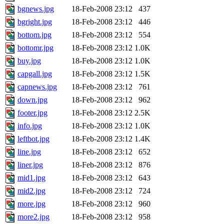
bgnews.jpg
18-Feb-2008 23:12
437
bgright.jpg
18-Feb-2008 23:12
446
bottom.jpg
18-Feb-2008 23:12
554
bottomr.jpg
18-Feb-2008 23:12
1.0K
buy.jpg
18-Feb-2008 23:12
1.0K
capgall.jpg
18-Feb-2008 23:12
1.5K
capnews.jpg
18-Feb-2008 23:12
761
down.jpg
18-Feb-2008 23:12
962
footer.jpg
18-Feb-2008 23:12
2.5K
info.jpg
18-Feb-2008 23:12
1.0K
leftbot.jpg
18-Feb-2008 23:12
1.4K
line.jpg
18-Feb-2008 23:12
652
liner.jpg
18-Feb-2008 23:12
876
mid1.jpg
18-Feb-2008 23:12
643
mid2.jpg
18-Feb-2008 23:12
724
more.jpg
18-Feb-2008 23:12
960
more2.jpg
18-Feb-2008 23:12
958