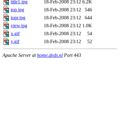
title1.jpg
18-Feb-2008 23:12
6.2K
top.jpg
18-Feb-2008 23:12
546
topr.jpg
18-Feb-2008 23:12
644
view.jpg
18-Feb-2008 23:12
1.0K
x.gif
18-Feb-2008 23:12
54
y.gif
18-Feb-2008 23:12
52
Apache Server at
home.deds.nl
Port 443