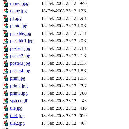
more3.jpg
18-Feb-2008 23:12
946
name.jpg
18-Feb-2008 23:12
12K
p1.jpg
18-Feb-2008 23:12
8.9K
photo.jpg
18-Feb-2008 23:12
1.0K
pictable.jpg
18-Feb-2008 23:12
2.1K
pictable1.jpg
18-Feb-2008 23:12
3.0K
poster1.jpg
18-Feb-2008 23:12
2.3K
poster2.jpg
18-Feb-2008 23:12
2.1K
poster3.jpg
18-Feb-2008 23:12
2.1K
poster4.jpg
18-Feb-2008 23:12
1.8K
print.jpg
18-Feb-2008 23:12
1.0K
print2.jpg
18-Feb-2008 23:12
797
print3.jpg
18-Feb-2008 23:12
780
spacer.gif
18-Feb-2008 23:12
43
tile.jpg
18-Feb-2008 23:12
416
tile1.jpg
18-Feb-2008 23:12
620
tile2.jpg
18-Feb-2008 23:12
467