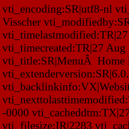
vti_encoding:SR|utf8-nl v
Visscher vti_modifiedby:
vti_timelastmodified:TR|2
vti_timecreated:TR|27 Aug
vti_title:SR|MenuÂ Home
vti_extenderversion:SR|6.0
vti_backlinkinfo:VX|Websi
vti_nexttolasttimemodifie
-0000 vti_cacheddtm:TX|2
vti_filesize:IR|2283 vti_