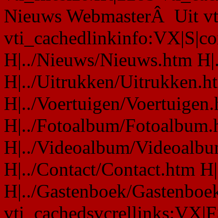
Nieuws WebmasterÂ Uit vt
vti_cachedlinkinfo:VX|S|co
H|../Nieuws/Nieuws.htm H|
H|../Uitrukken/Uitrukken.h
H|../Voertuigen/Voertuigen
H|../Fotoalbum/Fotoalbum.
H|../Videoalbum/Videoalbu
H|../Contact/Contact.htm H|
H|../Gastenboek/Gastenboe
vti_cachedsvcrellinks:VX|