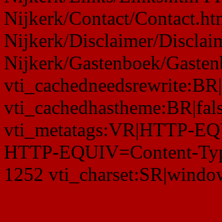
Nijkerk/Contact/Contact.h
Nijkerk/Disclaimer/Discla
Nijkerk/Gastenboek/Gaste
vti_cachedneedsrewrite:BR|
vti_cachedhastheme:BR|fals
vti_metatags:VR|HTTP-EQ
HTTP-EQUIV=Content-Type 
1252 vti_charset:SR|windo