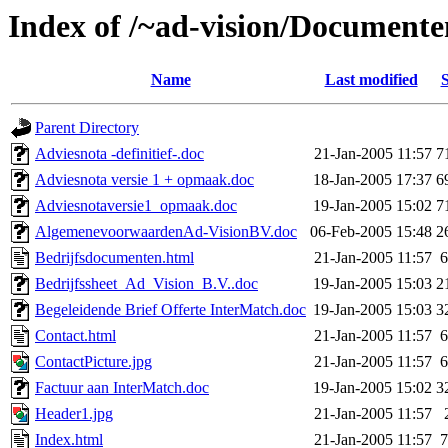
Index of /~ad-vision/Documente
Name
Last modified
S
Parent Directory
Adviesnota -definitief-.doc
21-Jan-2005 11:57
7
Adviesnota versie 1 + opmaak.doc
18-Jan-2005 17:37
6
Adviesnotaversie1_opmaak.doc
19-Jan-2005 15:02
7
AlgemenevoorwaardenAd-VisionBV.doc
06-Feb-2005 15:48
2
Bedrijfsdocumenten.html
21-Jan-2005 11:57
6
Bedrijfssheet_Ad_Vision_B.V..doc
19-Jan-2005 15:03
2
Begeleidende Brief Offerte InterMatch.doc
19-Jan-2005 15:03
3
Contact.html
21-Jan-2005 11:57
6
ContactPicture.jpg
21-Jan-2005 11:57
6
Factuur aan InterMatch.doc
19-Jan-2005 15:02
3
Header1.jpg
21-Jan-2005 11:57
Index.html
21-Jan-2005 11:57
7