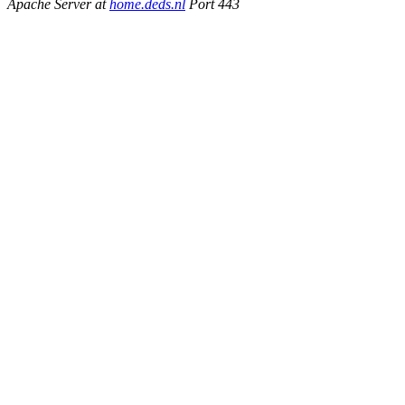
Apache Server at
home.deds.nl
Port 443