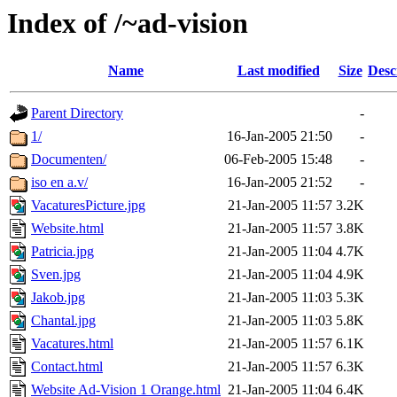
Index of /~ad-vision
Name
Last modified
Size
Desc
Parent Directory
-
1/
16-Jan-2005 21:50
-
Documenten/
06-Feb-2005 15:48
-
iso en a.v/
16-Jan-2005 21:52
-
VacaturesPicture.jpg
21-Jan-2005 11:57
3.2K
Website.html
21-Jan-2005 11:57
3.8K
Patricia.jpg
21-Jan-2005 11:04
4.7K
Sven.jpg
21-Jan-2005 11:04
4.9K
Jakob.jpg
21-Jan-2005 11:03
5.3K
Chantal.jpg
21-Jan-2005 11:03
5.8K
Vacatures.html
21-Jan-2005 11:57
6.1K
Contact.html
21-Jan-2005 11:57
6.3K
Website Ad-Vision 1 Orange.html
21-Jan-2005 11:04
6.4K